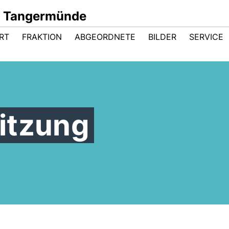
d Tangermünde
RT
FRAKTION
ABGEORDNETE
BILDER
SERVICE
itzung