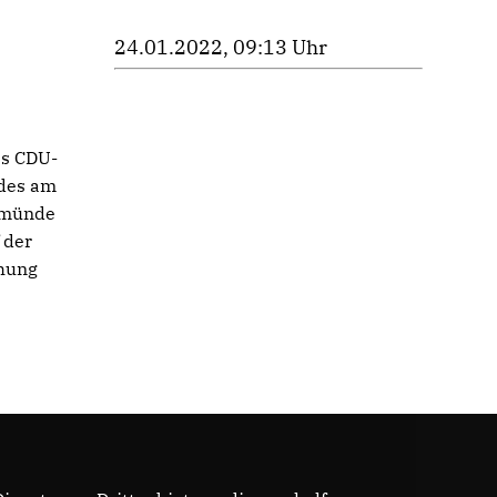
24.01.2022, 09:13 Uhr
es CDU-
des am
rmünde
 der
ihung