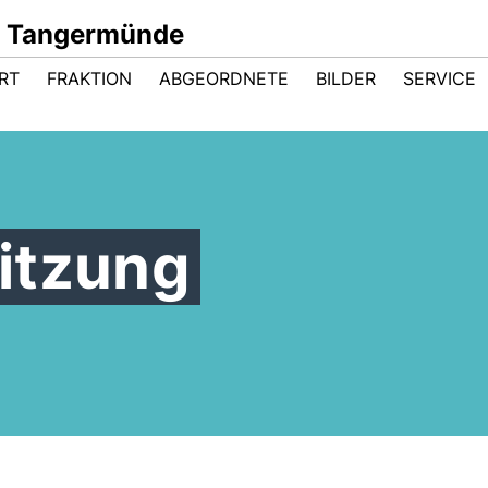
d Tangermünde
RT
FRAKTION
ABGEORDNETE
BILDER
SERVICE
itzung