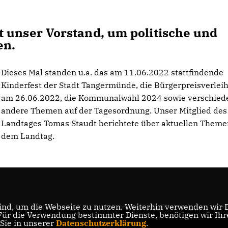
 unser Vorstand, um politische und
en.
Dieses Mal standen u.a. das am 11.06.2022 stattfindende
Kinderfest der Stadt Tangermünde, die Bürgerpreisverlei
am 26.06.2022, die Kommunalwahl 2024 sowie verschied
andere Themen auf der Tagesordnung. Unser Mitglied des
Landtages Tomas Staudt berichtete über aktuellen Theme
dem Landtag.
nd, um die Webseite zu nutzen. Weiterhin verwenden wir Di
r die Verwendung bestimmter Dienste, benötigen wir Ihre 
 Sie in unserer
Datenschutzerklärung
.